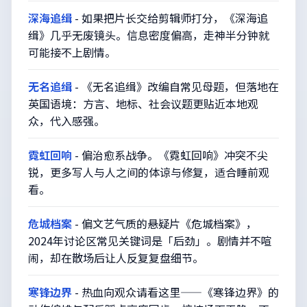
深海追缉
-
如果把片长交给剪辑师打分，《深海追
缉》几乎无废镜头。信息密度偏高，走神半分钟就
可能接不上剧情。
无名追缉
-
《无名追缉》改编自常见母题，但落地在
英国语境：方言、地标、社会议题更贴近本地观
众，代入感强。
霓虹回响
-
偏治愈系战争。《霓虹回响》冲突不尖
锐，更多写人与人之间的体谅与修复，适合睡前观
看。
危城档案
-
偏文艺气质的悬疑片《危城档案》，
2024年讨论区常见关键词是「后劲」。剧情并不喧
闹，却在散场后让人反复复盘细节。
寒锋边界
-
热血向观众请看这里——《寒锋边界》的