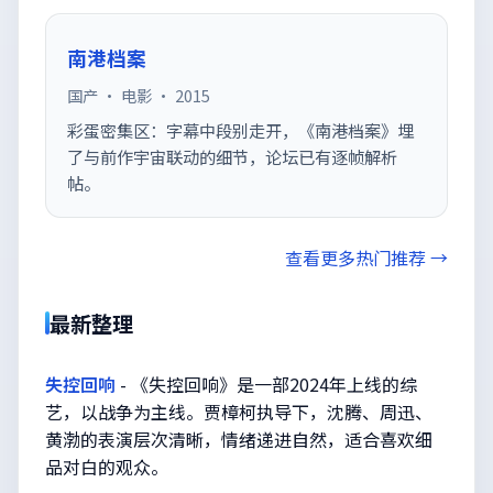
南港档案
国产 · 电影 · 2015
彩蛋密集区：字幕中段别走开，《南港档案》埋
了与前作宇宙联动的细节，论坛已有逐帧解析
帖。
查看更多热门推荐 →
最新整理
失控回响
-
《失控回响》是一部2024年上线的综
艺，以战争为主线。贾樟柯执导下，沈腾、周迅、
黄渤的表演层次清晰，情绪递进自然，适合喜欢细
品对白的观众。