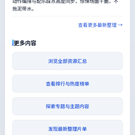
动作编排与配乐踩点高度同步，惊悚场面干脆，不
拖泥带水。
查看更多最新整理 →
更多内容
浏览全部资源汇总
查看排行与热度榜单
探索专题与主题内容
发现最新整理片单