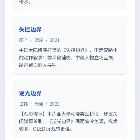
带水。
失控边界
国产 · 动漫 · 2021
中国大陆班底打造的《失控边界》，不走套路化
的动作叙事：前半段铺梗，中段人物立场互换，
尾声留白耐人寻味。
逆光边界
日韩 · 动漫 · 2023
【观影提示】本片含大量动漫类型桥段，建议关
闭弹幕首刷。《逆光边界》画面偏冷色调，夜戏
较多，OLED 屏观感更佳。