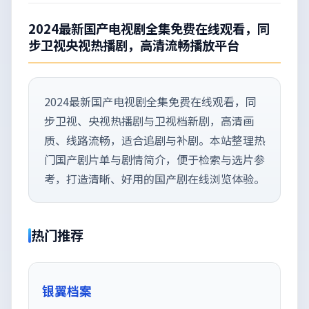
2024最新国产电视剧全集免费在线观看，同
步卫视央视热播剧，高清流畅播放平台
2024最新国产电视剧全集免费在线观看，同
步卫视、央视热播剧与卫视档新剧，高清画
质、线路流畅，适合追剧与补剧。本站整理热
门国产剧片单与剧情简介，便于检索与选片参
考，打造清晰、好用的国产剧在线浏览体验。
热门推荐
银翼档案