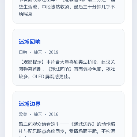
垫生活流，中段陡然收紧，最后三十分钟几乎不
给喘息。
迷城回响
日韩 · 综艺 · 2019
【观影提示】本片含大量喜剧类型桥段，建议关
闭弹幕首刷。《迷城回响》画面偏冷色调，夜戏
较多，OLED 屏观感更佳。
迷城边界
欧美 · 综艺 · 2016
热血向观众请看这里——《迷城边界》的动作编
排与配乐踩点高度同步，爱情场面干脆，不拖泥