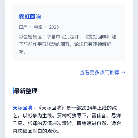
霓虹回响
国产 · 电影 · 2015
彩蛋密集区：字幕中段别走开，《霓虹回响》埋
了与前作宇宙联动的细节，论坛已有逐帧解析
帖。
查看更多热门推荐 →
最新整理
天际回响
-
《天际回响》是一部2024年上线的综
艺，以战争为主线。贾樟柯执导下，雷佳音、易烊
千玺、张译的表演层次清晰，情绪递进自然，适合
喜欢细品对白的观众。