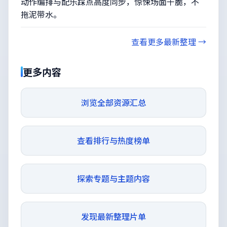
动作编排与配乐踩点高度同步，惊悚场面干脆，不
拖泥带水。
查看更多最新整理 →
更多内容
浏览全部资源汇总
查看排行与热度榜单
探索专题与主题内容
发现最新整理片单