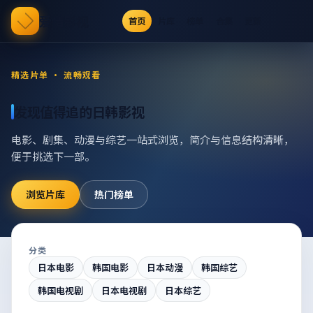
爱情影视
首页
片库
榜单
合集
更新
精选片单 · 流畅观看
发现值得追的日韩影视
电影、剧集、动漫与综艺一站式浏览，简介与信息结构清晰，
便于挑选下一部。
浏览片库
热门榜单
分类
日本电影
韩国电影
日本动漫
韩国综艺
韩国电视剧
日本电视剧
日本综艺